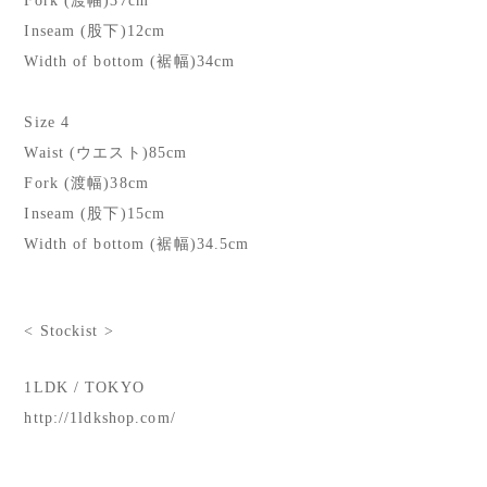
Fork (渡幅)37cm
Inseam (股下)12cm
Width of bottom (裾幅)34cm
Size 4
Waist (ウエスト)85cm
Fork (渡幅)38cm
Inseam (股下)15cm
Width of bottom (裾幅)34.5cm
< Stockist >
1LDK / TOKYO
http://1ldkshop.com/