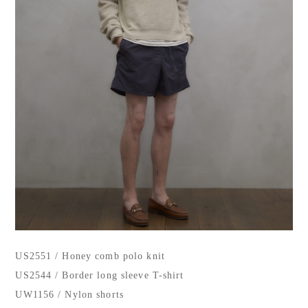
US2551 / Honey comb polo knit
US2544 / Border long sleeve T-shirt
UW1156 / Nylon shorts