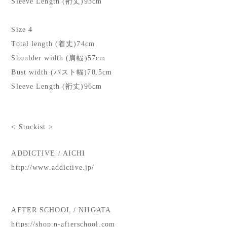
Sleeve Length (裄丈)93cm
Size 4
Total length (着丈)74cm
Shoulder width (肩幅)57cm
Bust width (バスト幅)70.5cm
Sleeve Length (裄丈)96cm
< Stockist >
ADDICTIVE / AICHI
http://www.addictive.jp/
AFTER SCHOOL / NIIGATA
https://shop.n-afterschool.com