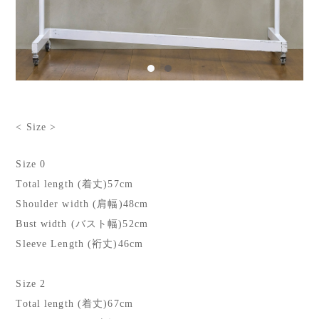
< Size >
Size 0
Total length (着丈)57cm
Shoulder width (肩幅)48cm
Bust width (バスト幅)52cm
Sleeve Length (裄丈)46cm
Size 2
Total length (着丈)67cm