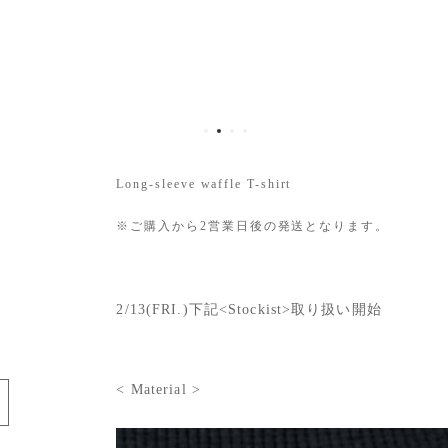
Long-sleeve waffle T-shirt
※ご購入から2営業日後の発送となります。
2/13(FRI.)下記<Stockist>取り扱い開始
e
< Material >