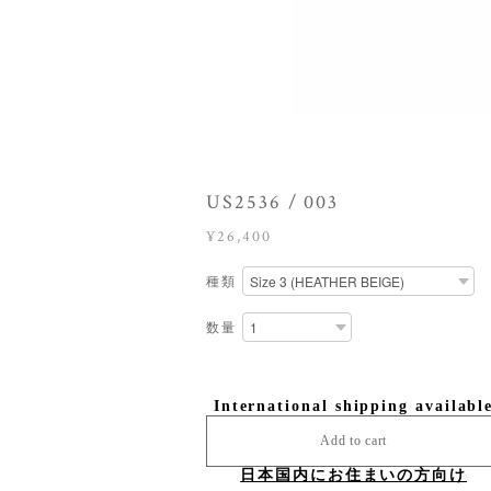
US2536 / 003
¥26,400
種類
数量
International shipping availabl
Add to cart
日本国内にお住まいの方向け