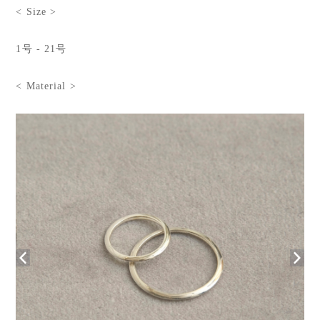
< Size >
1号 - 21号
< Material >